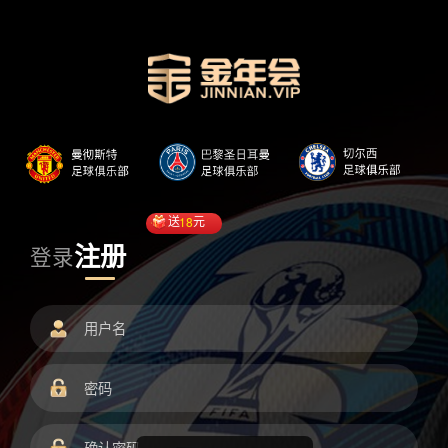
送
18
元
注册
登录