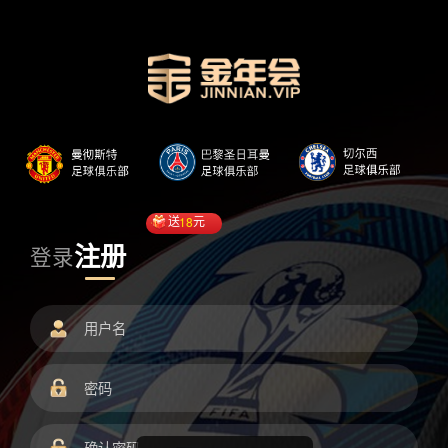
送
18
元
注册
登录